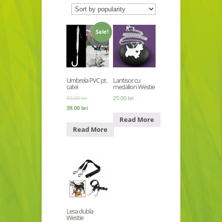
Sale!
Umbrela PVC pt.
Lantisor cu
catei
medalion Westie
50.00 lei
25.00 lei
39.00 lei
Read More
Read More
Lesa dubla
Westie