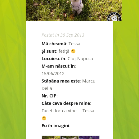
Postat in 30 Sep 2013
Mă cheamă
: Tessa
Şi sunt
: fetiţă
Locuiesc în
: Cluj-Napoca
M-am născut în
:
15/06/2012
Stăpâna mea este
: Marcu
Delia
Nr. CIP
:
Câte ceva despre mine
:
Faceti loc ca vine … Tessa
Eu în imagini
: