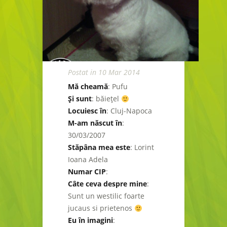
Postat in 10 Mar 2014
Mă cheamă
: Pufu
Şi sunt
: băieţel
Locuiesc în
: Cluj-Napoca
M-am născut în
:
30/03/2007
Stăpâna mea este
: Lorint
Ioana Adela
Numar CIP
:
Câte ceva despre mine
:
Sunt un westilic foarte
jucaus si prietenos
Eu în imagini
: