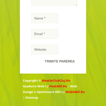
Copyright ©
WestieClubCluj.Ro
|
Gazduire Web
by
Host4All.Ro
|
Web
Design
&
Optimizare SEO
by
WebS4All.Ro
|
Sitemap