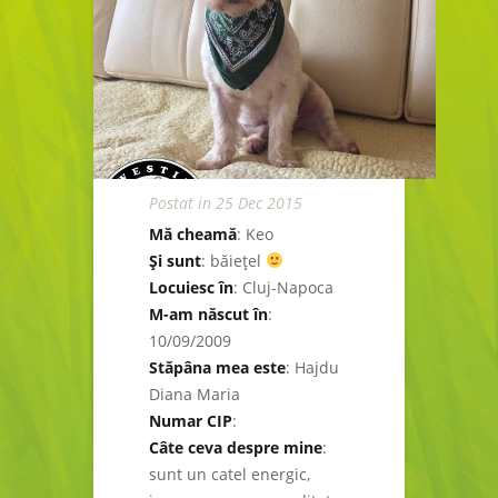
Postat in 25 Dec 2015
Mă cheamă
: Keo
Şi sunt
: băieţel
Locuiesc în
: Cluj-Napoca
M-am născut în
:
10/09/2009
Stăpâna mea este
: Hajdu
Diana Maria
Numar CIP
:
Câte ceva despre mine
:
sunt un catel energic,