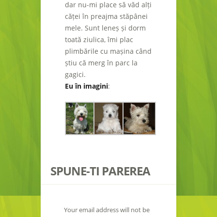
dar nu-mi place să văd alți
căței în preajma stăpânei
mele. Sunt leneș și dorm
toată ziulica, îmi plac
plimbările cu mașina când
știu că merg în parc la
gagici.
Eu în imagini
:
SPUNE-TI PAREREA
Your email address will not be