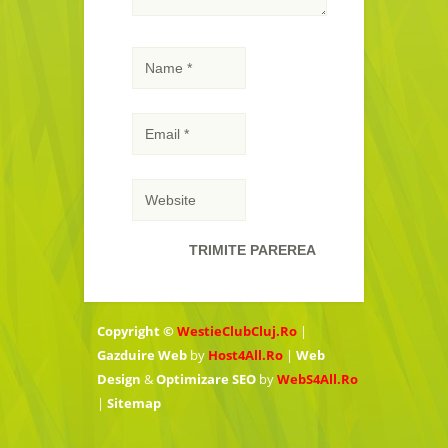
Copyright ©
WestieClubCluj.Ro
|
Gazduire Web
by
Host4All.Ro
|
Web
Design
&
Optimizare SEO
by
WebS4All.Ro
|
Sitemap