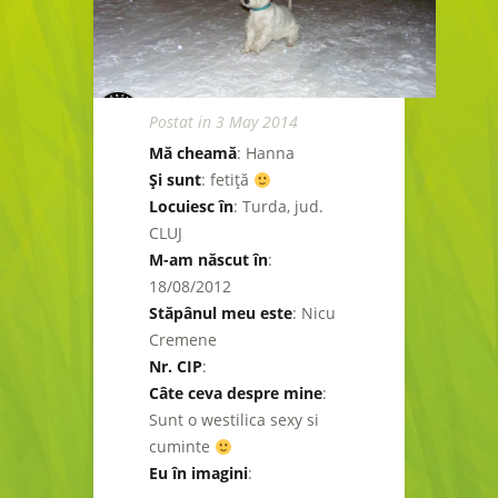
Postat in 3 May 2014
Mă cheamă
: Hanna
Şi sunt
: fetiţă
Locuiesc în
: Turda, jud.
CLUJ
M-am născut în
:
18/08/2012
Stăpânul meu este
: Nicu
Cremene
Nr. CIP
:
Câte ceva despre mine
:
Sunt o westilica sexy si
cuminte
Eu în imagini
: