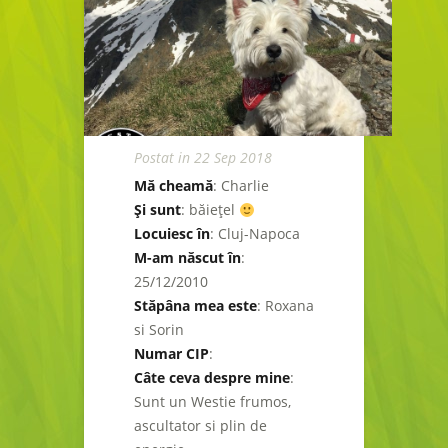
Postat in 22 Sep 2018
Mă cheamă
: Charlie
Şi sunt
: băieţel
Locuiesc în
: Cluj-Napoca
M-am născut în
:
25/12/2010
Stăpâna mea este
: Roxana
si Sorin
Numar CIP
:
Câte ceva despre mine
:
Sunt un Westie frumos,
ascultator si plin de