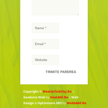
Copyright ©
WestieClubCluj.Ro
|
Gazduire Web
by
Host4All.Ro
|
Web
Design
&
Optimizare SEO
by
WebS4All.Ro