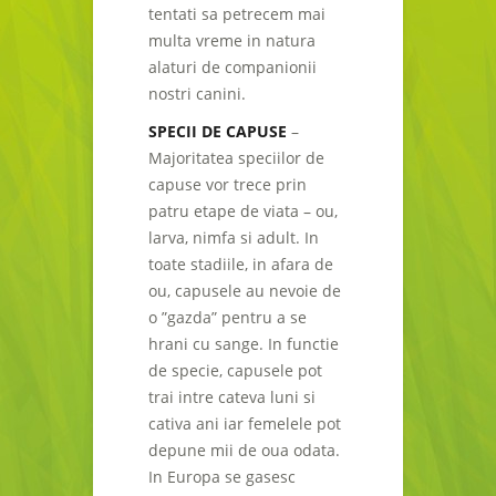
tentati sa petrecem mai
multa vreme in natura
alaturi de companionii
nostri canini.
SPECII DE CAPUSE
–
Majoritatea speciilor de
capuse vor trece prin
patru etape de viata – ou,
larva, nimfa si adult. In
toate stadiile, in afara de
ou, capusele au nevoie de
o ”gazda” pentru a se
hrani cu sange. In functie
de specie, capusele pot
trai intre cateva luni si
cativa ani iar femelele pot
depune mii de oua odata.
In Europa se gasesc