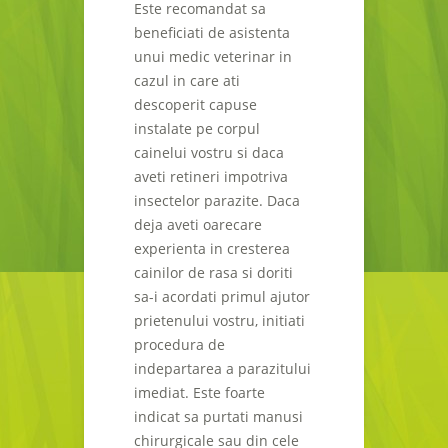
Este recomandat sa
beneficiati de asistenta
unui medic veterinar in
cazul in care ati
descoperit capuse
instalate pe corpul
cainelui vostru si daca
aveti retineri impotriva
insectelor parazite. Daca
deja aveti oarecare
experienta in cresterea
cainilor de rasa si doriti
sa-i acordati primul ajutor
prietenului vostru, initiati
procedura de
indepartarea a parazitului
imediat. Este foarte
indicat sa purtati manusi
chirurgicale sau din cele