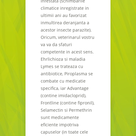
infestata (schimbarile
climatice inregistrate in
ultimii ani au favorizat
inmultirea deranjanta a
acestor insecte parazite).
Oricum, veterinarul vostru
va va da sfaturi
competente in acest sens.
Ehrlichioza si maladia
Lymes se trateaza cu
antibiotice, Piroplasma se
combate cu medicatie
specifica, iar Advantage
(contine imidacloprid),
Frontline (contine fipronil),
Selamectin si Permethrin
sunt medicamente
eficiente impotriva
capuselor (in toate cele