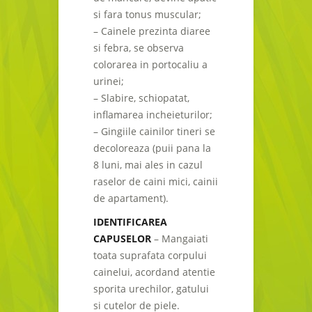
si fara tonus muscular;
– Cainele prezinta diaree
si febra, se observa
colorarea in portocaliu a
urinei;
– Slabire, schiopatat,
inflamarea incheieturilor;
– Gingiile cainilor tineri se
decoloreaza (puii pana la
8 luni, mai ales in cazul
raselor de caini mici, cainii
de apartament).
IDENTIFICAREA
CAPUSELOR
– Mangaiati
toata suprafata corpului
cainelui, acordand atentie
sporita urechilor, gatului
si cutelor de piele.