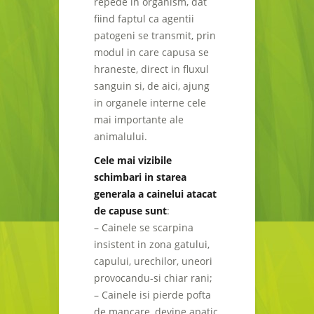
repede in organism, dat
fiind faptul ca agentii
patogeni se transmit, prin
modul in care capusa se
hraneste, direct in fluxul
sanguin si, de aici, ajung
in organele interne cele
mai importante ale
animalului.
Cele mai vizibile
schimbari in starea
generala a cainelui atacat
de capuse sunt
:
– Cainele se scarpina
insistent in zona gatului,
capului, urechilor, uneori
provocandu-si chiar rani;
– Cainele isi pierde pofta
de mancare, devine apatic