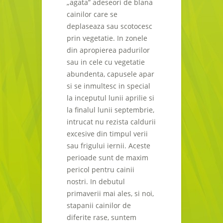
„agata” adeseori de blana
cainilor care se
deplaseaza sau scotocesc
prin vegetatie. In zonele
din apropierea padurilor
sau in cele cu vegetatie
abundenta, capusele apar
si se inmultesc in special
la inceputul lunii aprilie si
la finalul lunii septembrie,
intrucat nu rezista caldurii
excesive din timpul verii
sau frigului iernii. Aceste
perioade sunt de maxim
pericol pentru cainii
nostri. In debutul
primaverii mai ales, si noi,
stapanii cainilor de
diferite rase, suntem