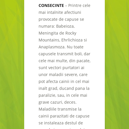
CONSECINTE
– Printre cele
mai intalnite afectiuni
provocate de capuse se
numara: Babeioza,
Meningita de Rocky
Mountains, Ehrlichioza si
Anaplasmoza. Nu toate
capusele transmit boli, dar
cele mai multe, din pacate,
sunt vectori purtatori ai
unor maladii severe, care
pot afecta cainii in cel mai
inalt grad, ducand pana la
paralizie, sau, in cele mai
grave cazuri, deces.
Maladiile transmise la
cainii parazitati de capuse
se instaleaza destul de