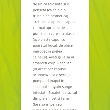
de unica folosinta si o
penseta (ca cele din
trusele de cosmetica).
Trebuie sa apucati capusa
cat mai aproape de
punctul in care s-a atasat
(acolo este capul cu
aparatul bucal, de obicei
ingropat in pielea
cainelui). Aveti grija sa nu
stoarceti corpul capusei
(in acest caz capusa
actioneaza ca o seringa,
pompand inapoi in
sistemul sanguin sange
infestat). Scoateti parazitul
din piele incet si ferm
(fara sa intoarceti