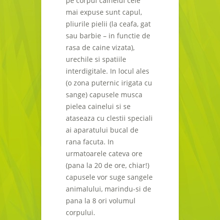
pe corpul cainelui cele
mai expuse sunt capul,
pliurile pielii (la ceafa, gat
sau barbie – in functie de
rasa de caine vizata),
urechile si spatiile
interdigitale. In locul ales
(o zona puternic irigata cu
sange) capusele musca
pielea cainelui si se
ataseaza cu clestii speciali
ai aparatului bucal de
rana facuta. In
urmatoarele cateva ore
(pana la 20 de ore, chiar!)
capusele vor suge sangele
animalului, marindu-si de
pana la 8 ori volumul
corpului.