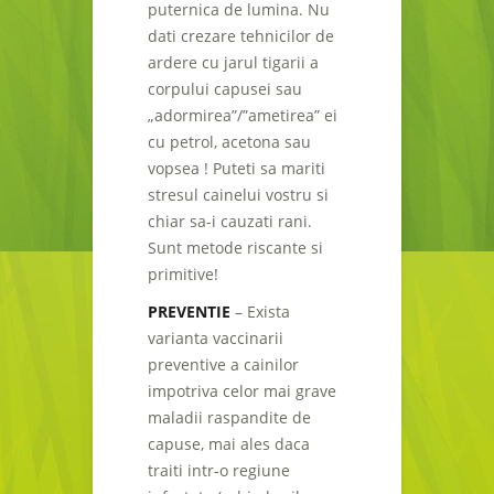
puternica de lumina. Nu
dati crezare tehnicilor de
ardere cu jarul tigarii a
corpului capusei sau
„adormirea”/”ametirea” ei
cu petrol, acetona sau
vopsea ! Puteti sa mariti
stresul cainelui vostru si
chiar sa-i cauzati rani.
Sunt metode riscante si
primitive!
PREVENTIE
– Exista
varianta vaccinarii
preventive a cainilor
impotriva celor mai grave
maladii raspandite de
capuse, mai ales daca
traiti intr-o regiune