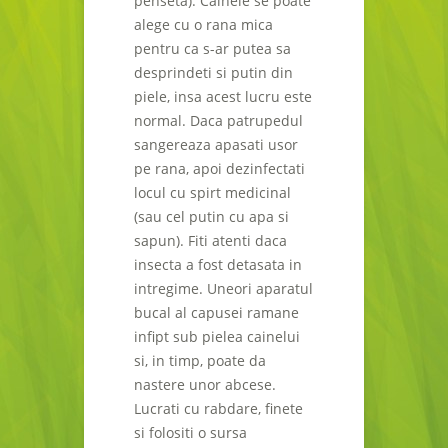
penseta). Cainele se poate
alege cu o rana mica
pentru ca s-ar putea sa
desprindeti si putin din
piele, insa acest lucru este
normal. Daca patrupedul
sangereaza apasati usor
pe rana, apoi dezinfectati
locul cu spirt medicinal
(sau cel putin cu apa si
sapun). Fiti atenti daca
insecta a fost detasata in
intregime. Uneori aparatul
bucal al capusei ramane
infipt sub pielea cainelui
si, in timp, poate da
nastere unor abcese.
Lucrati cu rabdare, finete
si folositi o sursa