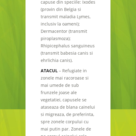
capuse din speciile: Ixodes
(provin din Belgia si
transmit maladia Lymes,
inclusiv la oameni);
Dermacentor (transmit
piroplasmoza);
Rhipicephalus sanguineus
(transmit babesia canis si
ehrlichia canis).
ATACUL
– Refugiate in
zonele mai racoroase si
mai umede de sub
frunzele joase ale
vegetatiei, capusele se
ataseaza de blana cainelui
si migreaza, de preferinta,
spre zonele corpului cu
mai putin par. Zonele de