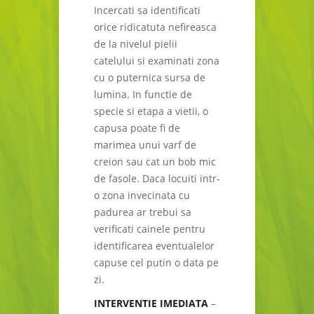
Incercati sa identificati
orice ridicatuta nefireasca
de la nivelul pielii
catelului si examinati zona
cu o puternica sursa de
lumina. In functie de
specie si etapa a vietii, o
capusa poate fi de
marimea unui varf de
creion sau cat un bob mic
de fasole. Daca locuiti intr-
o zona invecinata cu
padurea ar trebui sa
verificati cainele pentru
identificarea eventualelor
capuse cel putin o data pe
zi.
INTERVENTIE IMEDIATA
–