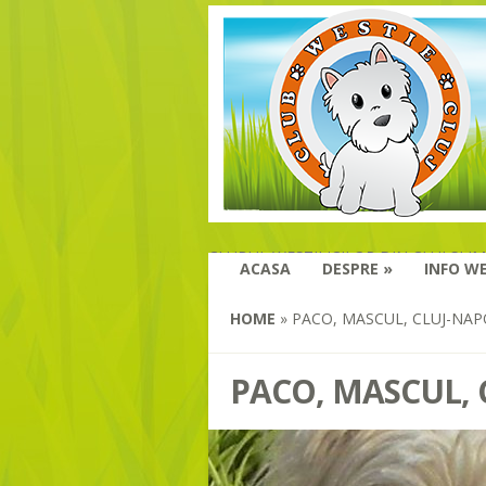
CLUBUL WESTILICILOR DIN CLUJ SI I
ACASA
DESPRE
»
INFO WE
HOME
»
PACO, MASCUL, CLUJ-NA
PACO, MASCUL,