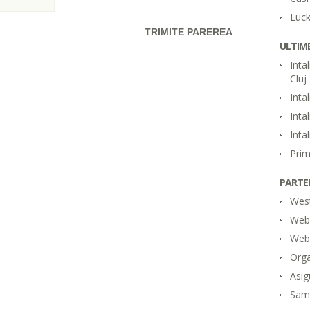
Luck
ULTIME
Inta
Cluj
Inta
Inta
Inta
Prim
PARTE
Wes
Web 
Web 
Orga
Asig
Samp