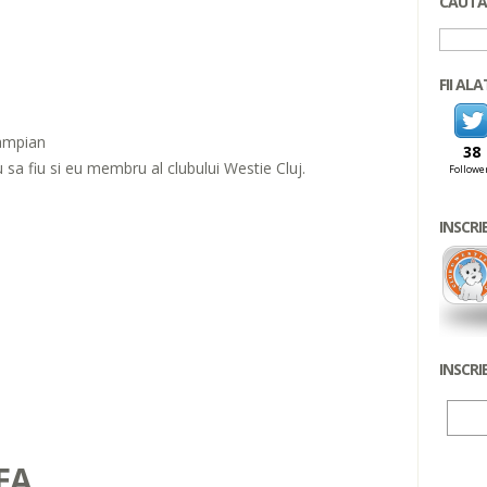
CAUTA 
FII AL
Campian
38
u sa fiu si eu membru al clubului Westie Cluj.
Followe
INSCRI
INSCRI
EA