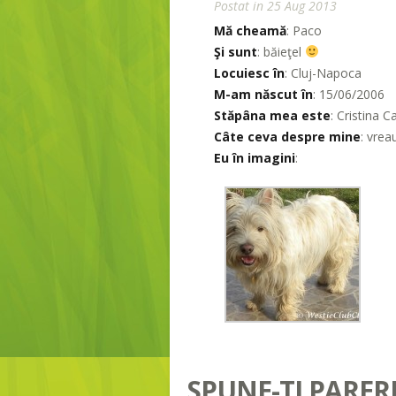
Postat in 25 Aug 2013
Mă cheamă
: Paco
Şi sunt
: băieţel
Locuiesc în
: Cluj-Napoca
M-am născut în
: 15/06/2006
Stăpâna mea este
: Cristina 
Câte ceva despre mine
: vrea
Eu în imagini
:
SPUNE-TI PARER