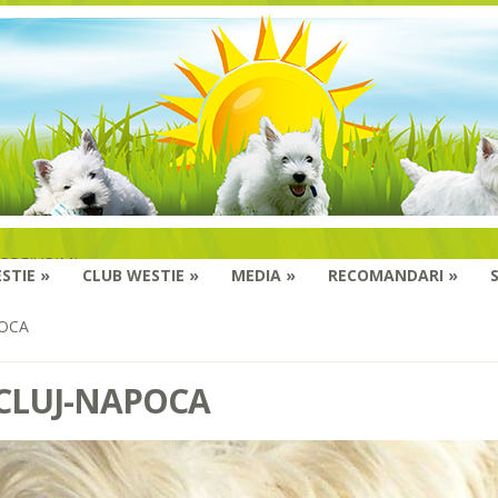
MPREJURIMI
STIE
»
CLUB WESTIE
»
MEDIA
»
RECOMANDARI
»
POCA
 CLUJ-NAPOCA