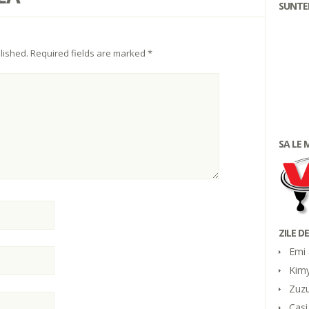
SUNTEM
lished.
Required fields are marked
*
SA LE
ZILE D
Emi 
Kimy
Zuzu
Casi 