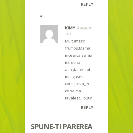
REPLY
KIMY
4 August
2013
Multumesc
frumos.Mama
incearca sa ma
intretina
asa,dar eu tot
mai gasesc
cate ,,ceva,,in
ce sa ma
tavalesc…putin
REPLY
SPUNE-TI PAREREA