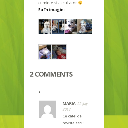
cuminte si ascultator
Eu în imagini
:
2 COMMENTS
MARIA
22 July
2013
Ce catel de
revista esti!!!