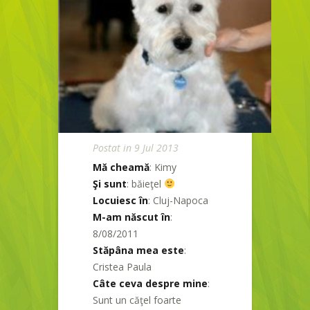
Postat in 9 Jul 2013
Mă cheamă
: Kimy
Şi sunt
: băieţel
Locuiesc în
: Cluj-Napoca
M-am născut în
:
8/08/2011
Stăpâna mea este
:
Cristea Paula
Câte ceva despre mine
:
Sunt un căţel foarte