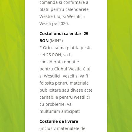
comanda si confirmare a
platii pentru calendarele
Westie Cluj si Westilicii
Veseli pe 2020.
Costul unui calendar
:
25
RON
(MIN*)
* Orice suma platita peste
cei 25 RON, va fi
considerata donatie
pentru Clubul Westie Cluj
si Westilicii Veseli si va fi
folosita pentru materiale
publicitare sau divese acte
caritabile pentru westilici
cu probleme. Va
multumim anticipat!
Costurile de livrare
(inclusiv materialele de