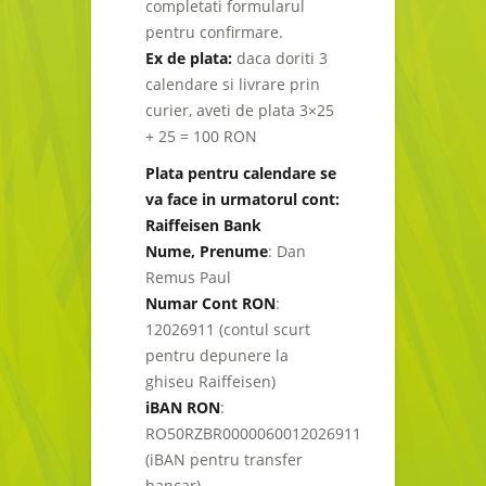
completati formularul
pentru confirmare.
Ex de plata:
daca doriti 3
calendare si livrare prin
curier, aveti de plata 3×25
+ 25 = 100 RON
Plata pentru calendare se
va face in urmatorul cont:
Raiffeisen Bank
Nume, Prenume
: Dan
Remus Paul
Numar Cont RON
:
12026911 (contul scurt
pentru depunere la
ghiseu Raiffeisen)
iBAN RON
:
RO50RZBR0000060012026911
(iBAN pentru transfer
bancar)