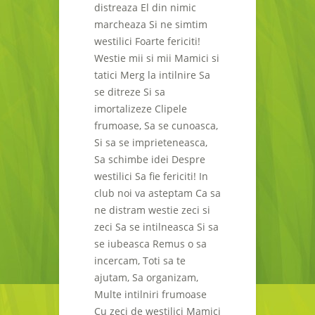
distreaza El din nimic
marcheaza Si ne simtim
westilici Foarte fericiti!
Westie mii si mii Mamici si
tatici Merg la intilnire Sa
se ditreze Si sa
imortalizeze Clipele
frumoase, Sa se cunoasca,
Si sa se imprieteneasca,
Sa schimbe idei Despre
westilici Sa fie fericiti! In
club noi va asteptam Ca sa
ne distram westie zeci si
zeci Sa se intilneasca Si sa
se iubeasca Remus o sa
incercam, Toti sa te
ajutam, Sa organizam,
Multe intilniri frumoase
Cu zeci de westilici Mamici