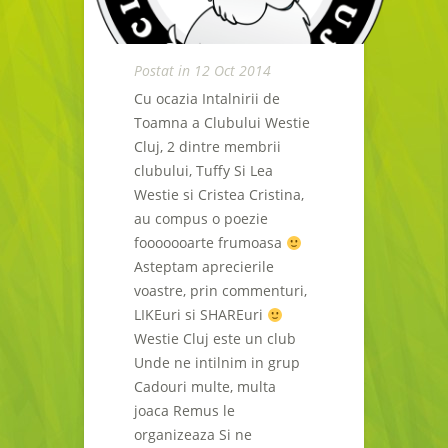
Postat in 12 Oct 2014
Cu ocazia Intalnirii de
Toamna a Clubului Westie
Cluj, 2 dintre membrii
clubului, Tuffy Si Lea
Westie si Cristea Cristina,
au compus o poezie
fooooooarte frumoasa
Asteptam aprecierile
voastre, prin commenturi,
LIKEuri si SHAREuri
Westie Cluj este un club
Unde ne intilnim in grup
Cadouri multe, multa
joaca Remus le
organizeaza Si ne